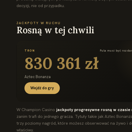
decyzji, nie od przypadku.
JACKPOTY W RUCHU
Rosną w tej chwili
TRON
Pula musi być rozda
830 361 zł
Aztec Bonanza
Wejdź do gry
W Champion Casino
jackpoty progresywne rosną w czasie
zanim trafi do jednego gracza. Tytuły takie jak Aztec Bonan
trzy poziomy nagród, które możesz obserwować na żywo i d
właściwy.