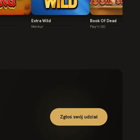
Extra Wild
Book Of Dead
Merkur
Play'n GO
Zgłoś swój udział