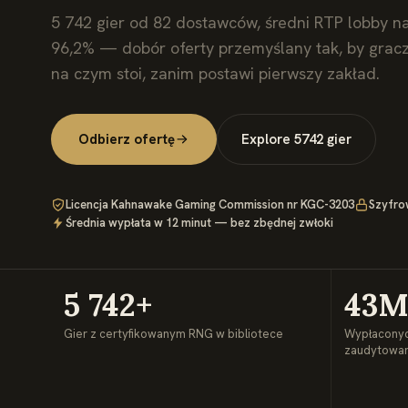
5 742 gier od 82 dostawców, średni RTP lobby n
96,2% — dobór oferty przemyślany tak, by gracz
na czym stoi, zanim postawi pierwszy zakład.
Odbierz ofertę
Explore 5742 gier
Licencja Kahnawake Gaming Commission nr KGC-3203
Szyfrow
Średnia wypłata w 12 minut — bez zbędnej zwłoki
5 742+
43M
Gier z certyfikowanym RNG w bibliotece
Wypłacony
zaudytowa