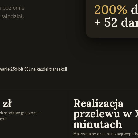
200%
d
a poziomie
 wiedział,
+ 52 d
anie 256-bit SSL na każdej transakcji
 zł
Realizacja
przelewu w 
ch środków graczom —
nych
minutach
Maksymalny czas realizacji wypłat