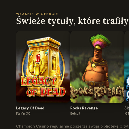
WŁAŚNIE W OFERCIE
Świeże tytuły, które trafi
Legacy Of Dead
Rooks Revenge
Si
Play'n GO
Betsoft
IG
Champion Casino regularnie poszerza swoją bibliotekę o ty