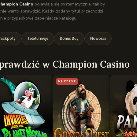
Champion Casino
pojawiają się systematycznie, tak by
cznie warto sprawdzić. Każdy dodany tytuł przechodzi
nie przypadkowe zapełniacze katalogu.
Jackpoty
Teleturnieje
Bonus Buy
Nowości
 sprawdzić w Champion Casino
NA CZASIE